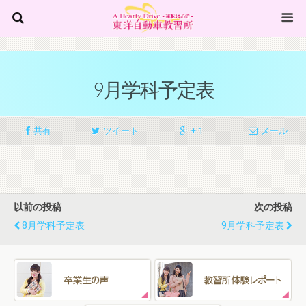
9月学科予定表
共有
ツイート
+ 1
メール
以前の投稿
次の投稿
8月学科予定表
9月学科予定表