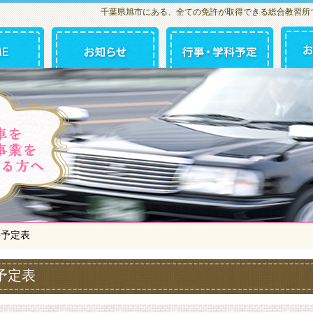
千葉県旭市にある、全ての免許が取得できる総合教習所
科予定表
予定表