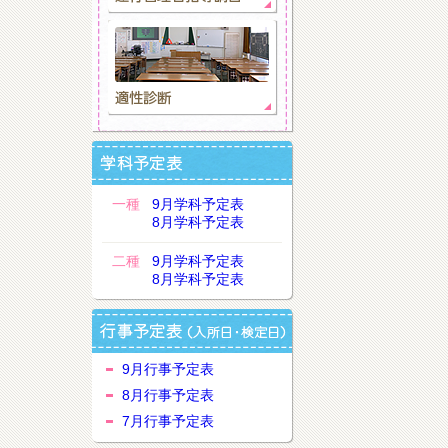
一種
9月学科予定表
8月学科予定表
二種
9月学科予定表
8月学科予定表
9月行事予定表
8月行事予定表
7月行事予定表