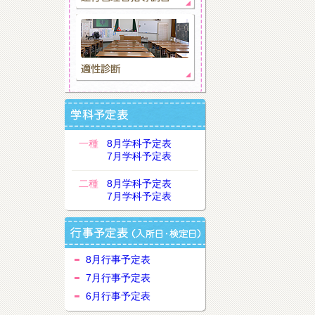
一種
8月学科予定表
7月学科予定表
二種
8月学科予定表
7月学科予定表
8月行事予定表
7月行事予定表
6月行事予定表