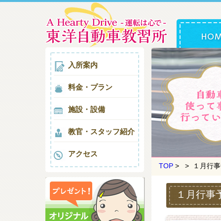
入所案内
料金・プラン
施設・設備
教官・スタッフ紹介
アクセス
TOP
>
>
１月行事
１月行事