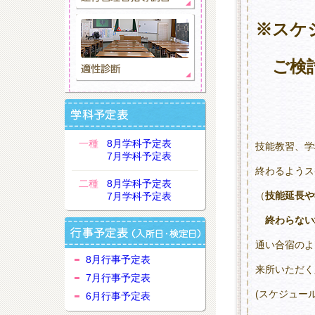
※スケ
ご検討
一種
8月学科予定表
技能教習、学
7月学科予定表
終わるようス
二種
8月学科予定表
（
技能延長や
7月学科予定表
終わらない
通い合宿のよ
8月行事予定表
来所いただく
7月行事予定表
(スケジュー
6月行事予定表