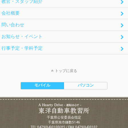
教官・スタッフ紹介
会社概要
問い合わせ
お知らせ・イベント
行事予定・学科予定
トップに戻る
モバイル
パソコン
東洋自動車学校
千葉県公安委員会指定
千葉県旭市鎌数5146
TEL:0479(64)0100(代) / FAX:0479(64)0102